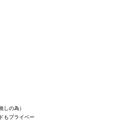
無しの為）
ンドもプライベー