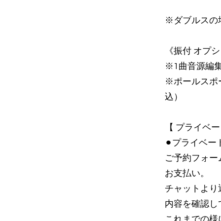
※ダブルスの
《振付 オプ
※1曲音源編集
※ポールスポー
込）
【 プライベ
⚫︎プライベ
ご予約フォー
お支払い。
チャットより
内容を確認し
これまでの様