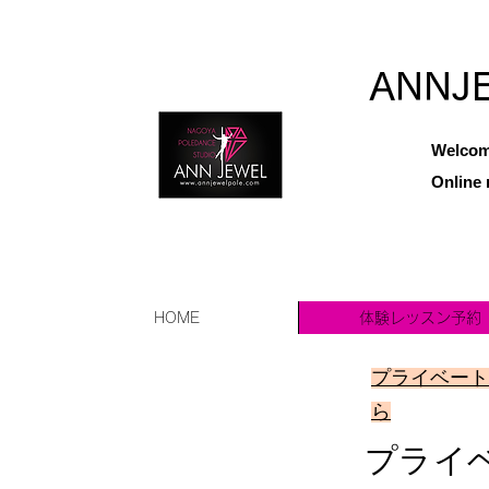
ANNJ
Welcom
Online 
HOME
体験レッスン予約
プライベート
ら
​プラ