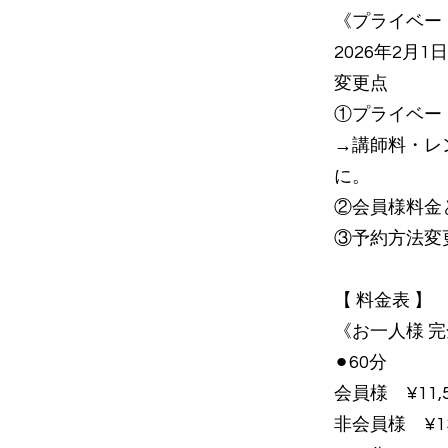
《プライベー
2026年2月
変更点
①プライベー
→講師料・レ
に。
②会員様料金
③予約方法変
【 料金表 
《お一人様 
⚫︎60分
会員様 ¥11,5
非会員様 ¥13