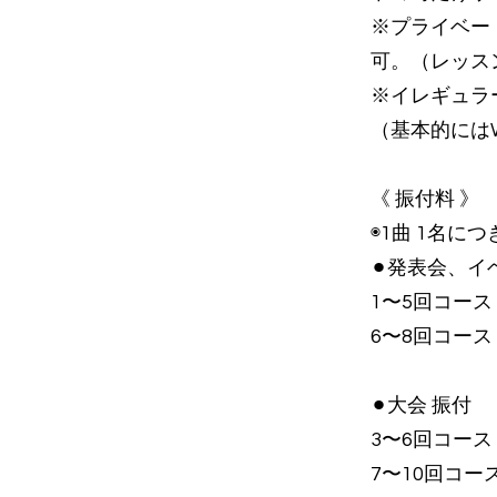
※プライベー
可。（レッス
※イレギュラ
（基本的には
《 振付料 》
◉1曲 1名につ
⚫︎発表会、
1〜5回コース ¥
6〜8回コース ¥
⚫︎大会 振付
3〜6回コース ¥
7〜10回コース 