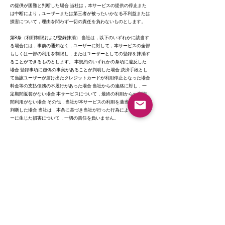
の提供が困難と判断した場合 当社は，本サービスの提供の停止また
は中断により，ユーザーまたは第三者が被ったいかなる不利益または
損害について，理由を問わず一切の責任を負わないものとします。
第8条（利用制限および登録抹消） 当社は，以下のいずれかに該当す
る場合には，事前の通知なく，ユーザーに対して，本サービスの全部
もしくは一部の利用を制限し，またはユーザーとしての登録を抹消す
ることができるものとします。 本規約のいずれかの条項に違反した
場合 登録事項に虚偽の事実があることが判明した場合 決済手段とし
て当該ユーザーが届け出たクレジットカードが利用停止となった場合
料金等の支払債務の不履行があった場合 当社からの連絡に対し，一
定期間返答がない場合 本サービスについて，最終の利用から一定期
間利用がない場合 その他，当社が本サービスの利用を適当でないと
判断した場合 当社は，本条に基づき当社が行った行為によりユーザ
ーに生じた損害について，一切の責任を負いません。
第9条（退会） ユーザーは，所定の退会手続により，本サービスから
退会できるものとします。
第10条（保証の否認および免責事項） 当社は,本サービスに事実上ま
たは法律上の瑕疵（安全性,信頼性,正確性,完全性,有効性,特定の目的へ
の適合性,セキュリティなどに関する欠陥,エラーやバグ,権利侵害など
を含みます。）がないことを保証するものではありません。 当社は,
本サービスによってユーザーに生じたあらゆる損害について,一切の
責任を負いません。ただし,本サービスに関する当社とユーザーとの
間の契約（本規約を含みます。）が消費者契約法に定める消費者契約
となる場合,この免責規定は適用されませんが,この場合であっても,当
社は,当社の過失（重過失を除きます。）による債務不履行または不