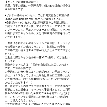
【キャンセル対象外の理由】
渋滞、仕事の残業、体調不良等、個人的な理由の場合は
返金対象外です。
♦︎ビジター様のキャンセル、又は日時変更をご希望の際
は
annjewelpole@gmail.com
へご連絡ください。
♦︎会員様のキャンセル、又は日時変更をご希望の際は、
予約サイトにログイン後、マイアカウントのマイブッキ
ングページにて、予約スケジュールを確認し、キャンセ
ル期日までにキャンセル、又は日時変更の作業を行って
いただけます。
一度決済されてからのキャンセルご返金は、チャットよ
り管理者へ必ずご連絡ください。（都度払いの場合）
ご連絡の無い場合は返金作業が行えませんのでご注意く
ださい。
ご返金の際はキャンセル料一律¥200-差引いてご返金い
たします。
回数チケットの方は、1回分を自動的にお戻しされます
ので、ご連絡不要です。
ご予約ミスの無い様によくご確認の上、ご予約ください
ませ。（ミスをしてしまった場合は直ちにご連絡いただ
いた場合のみ、お一人様1回までならこちらで予約変更
させていただきます。）
​尚、販売プランのサブスクや回数チケットの決済後のご
変更によるご返金は、キャンセル手数料として、ご利用
料金の0.04%
差し引いた金額でご返金させていただきま
す。
こちらもプラン選択ミスの無い様によくご確認の
上、ご購入くださいませ。
ご予約の際はこちらをご承諾いただいた事とさせて頂き