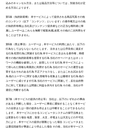
込みのキャンセル方法，または返品方法等については，別途当社が定
める方法によります。
第5条（知的財産権） 本サービスによって提供される商品写真その他
のコンテンツ（以下「コンテンツ」といいます）の著作権又はその他
の知的所有権は,当社及びコンテンツ提供者などの正当な権利者に帰
属し,ユーザーは,これらを無断で複製,転載,改変,その他の二次利用をす
ることはできません。
第6条（禁止事項） ユーザーは，本サービスの利用にあたり，以下の
行為をしてはならないものとします。 法令または公序良俗に違反す
る行為 犯罪行為に関連する行為 本サービスに含まれる著作権，商標
権その他の知的財産権を侵害する行為 当社のサーバーまたはネット
ワークの機能を破壊したり，妨害したりする行為 本サービスによっ
て得られた情報を商業的に利用する行為 当社のサービスの運営を妨
害するおそれのある行為 不正アクセスをし，またはこれを試みる行
為 他のユーザーに関する個人情報等を収集または蓄積する行為 他の
ユーザーに成りすます行為 当社のサービスに関連して，反社会的勢
力に対して直接または間接に利益を供与する行為 その他，当社が不
適切と判断する行為
第7条（本サービスの提供の停止等） 当社は，以下のいずれかの事由
があると判断した場合，ユーザーに事前に通知することなく本サービ
スの全部または一部の提供を停止または中断することができるものと
します。 本サービスにかかるコンピュータシステムの保守点検また
は更新を行う場合 地震，落雷，火災，停電または天災などの不可抗
力により，本サービスの提供が困難となった場合 コンピュータまた
は通信回線等が事故により停止した場合 その他，当社が本サービス