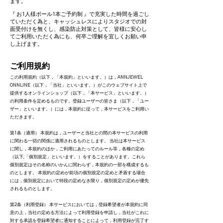
ます。
『 お1人様ポール1本ご予約制 』で充実した時間を過ごし
ていただく為と、キャッシュレスによりスタジオでの対
面受付けを無くし、感染防止対策として、皆様に安心し
てご利用いただく為にも、何卒ご理解を宜しくお願い申
し上げます。
ご利用規約
この利用規約（以下，「本規約」といいます。）は，ANNJEWEL
ONNLINE（以下，「当社」といいます。）がこのウェブサイト上で
提供するオンラインショップ（以下，「本サービス」といいます。）
の利用条件を定めるものです。登録ユーザーの皆さま（以下，「ユー
ザー」といいます。）には，本規約に従って，本サービスをご利用い
ただきます。
第1条（適用） 本規約は，ユーザーと当社との間の本サービスの利用
に関わる一切の関係に適用されるものとします。 当社は本サービス
に関し，本規約のほか，ご利用にあたってのルール等，各種の定め
（以下,「個別規定」といいます。）をすることがあります。これら
個別規定はその名称のいかんに関わらず，本規約の一部を構成するも
のとします。 本規約の定めが前項の個別規定の定めと矛盾する場合
には，個別規定において特段の定めなき限り，個別規定の定めが優先
されるものとします。
第2条（利用登録） 本サービスにおいては，登録希望者が本規約に同
意の上，当社の定める方法によって利用登録を申請し，当社がこれに
対する承認を登録希望者に通知することによって，利用登録が完了す