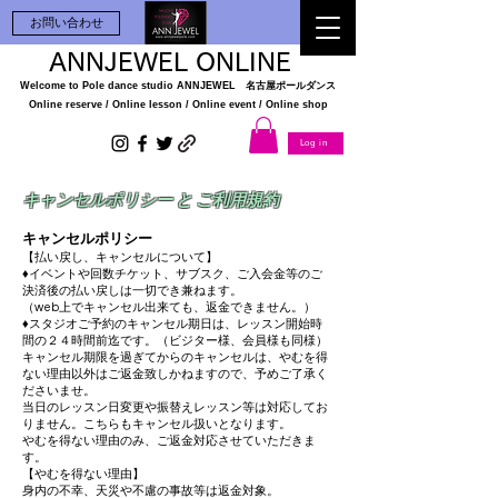
お問い合わせ
ANNJEWEL ONLINE
Welcome to Pole dance studio
ANNJEWEL 名古屋ポールダンス
Online reserve / Online lesson / Online
event / Online shop
Log in
​キャンセルポリシー と ご利用規約
キャンセルポリシー
【払い戻し、キャンセルについて】
♦︎イベントや回数チケット、サブスク、ご入会金等のご
決済後の払い戻しは一切でき兼ねます。
（web上でキャンセル出来ても、返金できません。）
♦︎スタジオご予約のキャンセル期日は、レッスン開始時
間の２４時間前迄です。（ビジター様、会員様も同様）
キャンセル期限を過ぎてからのキャンセルは、やむを得
ない理由以外はご返金致しかねますので、予めご了承く
ださいませ。
当日のレッスン日変更や振替えレッスン等は対応してお
りません。こちらもキャンセル扱いとなります。
やむを得ない理由のみ、ご返金対応させていただきま
す。
【やむを得ない理由】
身内の不幸、天災や不慮の事故等は返金対象。