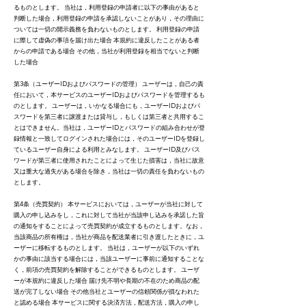
るものとします。 当社は，利用登録の申請者に以下の事由があると
判断した場合，利用登録の申請を承認しないことがあり，その理由に
ついては一切の開示義務を負わないものとします。 利用登録の申請
に際して虚偽の事項を届け出た場合 本規約に違反したことがある者
からの申請である場合 その他，当社が利用登録を相当でないと判断
した場合
第3条（ユーザーIDおよびパスワードの管理） ユーザーは，自己の責
任において，本サービスのユーザーIDおよびパスワードを管理するも
のとします。 ユーザーは，いかなる場合にも，ユーザーIDおよびパ
スワードを第三者に譲渡または貸与し，もしくは第三者と共用するこ
とはできません。当社は，ユーザーIDとパスワードの組み合わせが登
録情報と一致してログインされた場合には，そのユーザーIDを登録し
ているユーザー自身による利用とみなします。 ユーザーID及びパス
ワードが第三者に使用されたことによって生じた損害は，当社に故意
又は重大な過失がある場合を除き，当社は一切の責任を負わないもの
とします。
第4条（売買契約） 本サービスにおいては，ユーザーが当社に対して
購入の申し込みをし，これに対して当社が当該申し込みを承諾した旨
の通知をすることによって売買契約が成立するものとします。なお，
当該商品の所有権は，当社が商品を配送業者に引き渡したときに，ユ
ーザーに移転するものとします。 当社は，ユーザーが以下のいずれ
かの事由に該当する場合には，当該ユーザーに事前に通知することな
く，前項の売買契約を解除することができるものとします。 ユーザ
ーが本規約に違反した場合 届け先不明や長期の不在のため商品の配
送が完了しない場合 その他当社とユーザーの信頼関係が損なわれた
と認める場合 本サービスに関する決済方法，配送方法，購入の申し