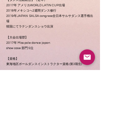
【ダンス活動経歴】（近年）
2017年 アメリカWORLD LATIN CUP出場
2018年メキシコへ2週間ダンス修行
2019年JAPAN SALSA congress全日本サルサダンス選手権出
場
韓国にてラテンダンスショウ出演
【大会出場歴】
2017年 Miss pole dance japan
show case 部門 5位
【資格】
東海地区ポールダンスインストラクター資格 (第3期生)