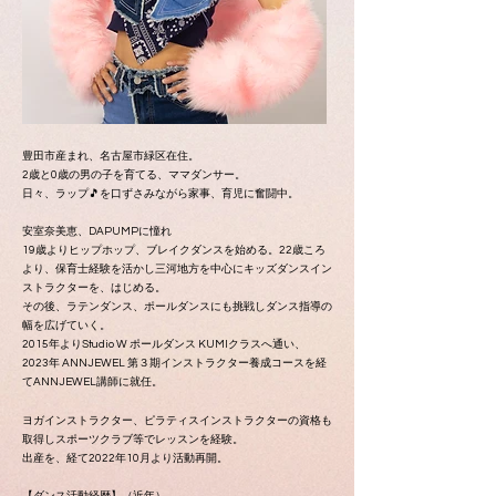
豊田市産まれ、名古屋市緑区在住。
2歳と0歳の男の子を育てる、ママダンサー。
日々、ラップ🎵を口ずさみながら家事、育児に奮闘中。
安室奈美恵、DAPUMPに憧れ
19歳よりヒップホップ、ブレイクダンスを始める。22歳ころ
より、保育士経験を活かし三河地方を中心にキッズダンスイン
ストラクターを、はじめる。
その後、ラテンダンス、ポールダンスにも挑戦しダンス指導の
幅を広げていく。
2015年よりStudio W ポールダンス KUMIクラスへ通い、
2023年 ANNJEWEL 第３期インストラクター養成コースを経
てANNJEWEL講師に就任。
ヨガインストラクター、ピラティスインストラクターの資格も
取得しスポーツクラブ等でレッスンを経験。
出産を、経て2022年10月より活動再開。